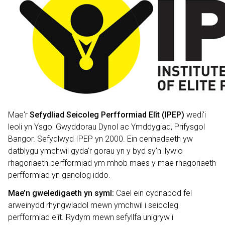
Mae'r
Sefydliad Seicoleg Perfformiad Elît (IPEP)
wedi'i
leoli yn Ysgol Gwyddorau Dynol ac Ymddygiad, Prifysgol
Bangor. Sefydlwyd IPEP yn 2000. Ein cenhadaeth yw
datblygu ymchwil gyda'r gorau yn y byd sy'n llywio
rhagoriaeth perfformiad ym mhob maes y mae rhagoriaeth
perfformiad yn ganolog iddo.
Mae’n gweledigaeth yn syml:
Cael ein cydnabod fel
arweinydd rhyngwladol mewn ymchwil i seicoleg
perfformiad elît. Rydym mewn sefyllfa unigryw i