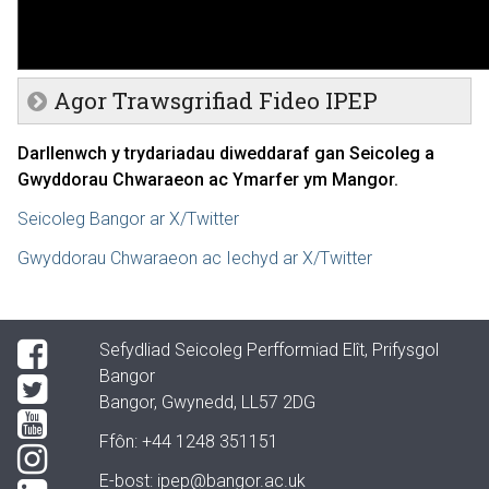
Agor Trawsgrifiad Fideo IPEP
Darllenwch y trydariadau diweddaraf gan Seicoleg a
Gwyddorau Chwaraeon ac Ymarfer ym Mangor.
Seicoleg Bangor ar X/Twitter
Gwyddorau Chwaraeon ac Iechyd ar X/Twitter
Sefydliad Seicoleg Perfformiad Elît, Prifysgol
Bangor
Bangor, Gwynedd, LL57 2DG
Ffôn:
+44 1248 351151
E-bost:
ipep@bangor.ac.uk