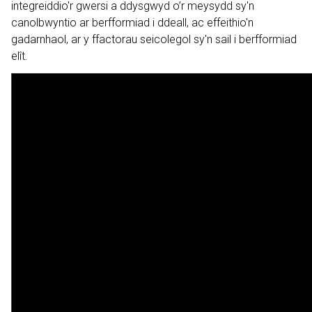
integreiddio'r gwersi a ddysgwyd o’r meysydd sy'n
canolbwyntio ar berfformiad i ddeall, ac effeithio'n
gadarnhaol, ar y ffactorau seicolegol sy'n sail i berfformiad
elît.